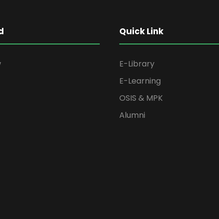
d
Quick Link
w
E-Library
E-Learning
OSIS & MPK
Alumni