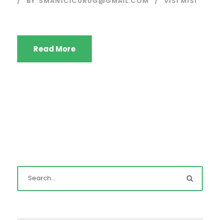
BY
SMAN1CICURUG@GMAIL.COM
VISI MISI
Read More